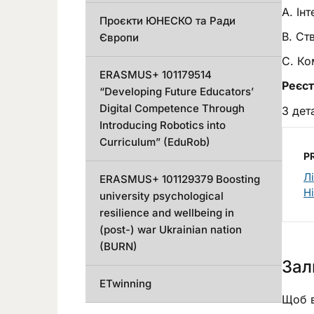
А. Ін
Проєкти ЮНЕСКО та Ради
B. Ст
Європи
С. Ко
ERASMUS+ 101179514
Реєст
“Developing Future Educators’
Digital Competence Through
З дет
Introducing Robotics into
Curriculum” (EduRob)
P
Лі
ERASMUS+ 101129379 Boosting
Н
university psychological
resilience and wellbeing in
(post-) war Ukrainian nation
(BURN)
Зал
ETwinning
Щоб в