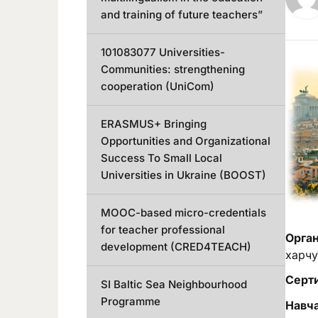
and training of future teachers”
101083077 Universities-
Communities: strengthening
cooperation (UniCom)
ERASMUS+ Bringing
Opportunities and Organizational
Success To Small Local
Universities in Ukraine (BOOST)
MOOC-based micro-credentials
for teacher professional
Орган
development (CRED4TEACH)
харчу
Серти
SI Baltic Sea Neighbourhood
Programme
Навча