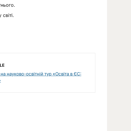
тнього.
світі.
LE
на науково-освітній тур «Освіта в ЄС:
»