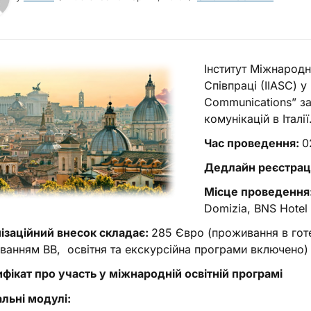
Інститут Міжнародн
Співпраці (ІIASC) у
Communications” за
комунікацій в Італії
Час проведення:
0
Дедлайн реєстраці
Місце проведення
Domizia, BNS Hotel
ізаційний внесок складає:
285 Євро (проживання в готе
ванням ВВ, освітня та екскурсійна програми включено)
фікат про участь у міжнародній освітній програмі
льні модулі: