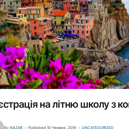
єстрація на літню школу з ком
By
NAZAR
Published
10 Червня, 2019
UNCATEGORIZED