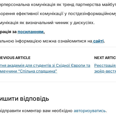
терперсональна комунікація як тренд партнерства майбу
ворення ефективної комунікації у постдезінформаційному 
мунікація як визначальний чинник у дискусіях.
рація за
посиланням
.
альною інформацією можна ознайомитися на
сайті
.
REVIOUS ARTICLE
NEXT ARTIC
тня академія для студентів зі Східної Європи та
Реєстрація 
імеччини “Спільна спадщина”
зюйд-вест
ишити відповідь
ідправити коментар вам необхідно
авторизуватись
.