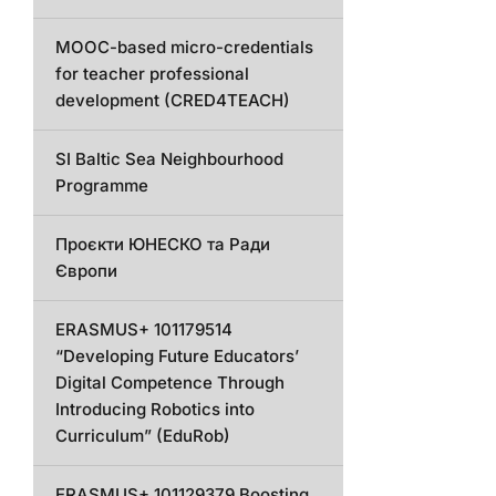
MOOC-based micro-credentials
for teacher professional
development (CRED4TEACH)
SI Baltic Sea Neighbourhood
Programme
Проєкти ЮНЕСКО та Ради
Європи
ERASMUS+ 101179514
“Developing Future Educators’
Digital Competence Through
Introducing Robotics into
Curriculum” (EduRob)
ERASMUS+ 101129379 Boosting