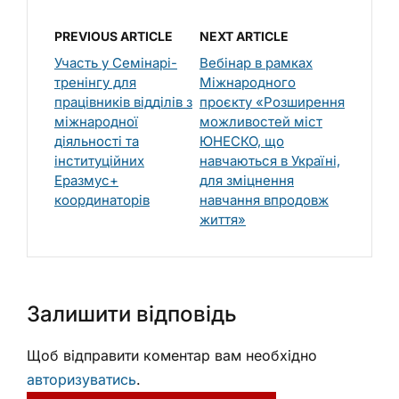
PREVIOUS ARTICLE
NEXT ARTICLE
Участь у Семінарі-
Вебінар в рамках
тренінгу для
Міжнародного
працівників відділів з
проєкту «Розширення
міжнародної
можливостей міст
діяльності та
ЮНЕСКО, що
інституційних
навчаються в Україні,
Еразмус+
для зміцнення
координаторів
навчання впродовж
життя»
Залишити відповідь
Щоб відправити коментар вам необхідно
авторизуватись
.