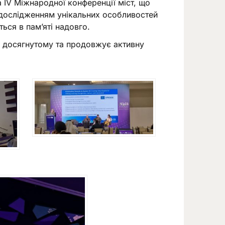
а IV Міжнародної конференції міст, що
з дослідженням унікальних особливостей
ься в пам’яті надовго.
а досягнутому та продовжує активну