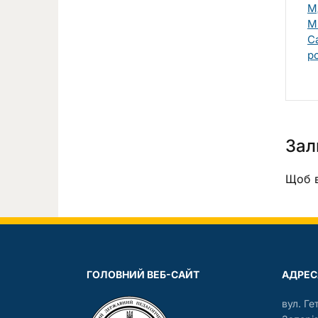
М
М
С
р
Зал
Щоб в
ГОЛОВНИЙ ВЕБ-САЙТ
АДРЕС
вул. Ге