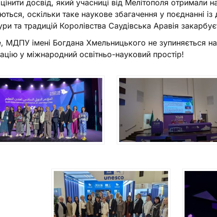
цінити досвід, який учасниці від Мелітополя отримали н
ються, оскільки таке наукове збагачення у поєднанні і
ури та традицій Королівства Саудівська Аравія закарбуєт
, МДПУ імені Богдана Хмельницького не зупиняється н
рацію у міжнародний освітньо-науковий простір!