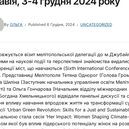
авія, 3-4 грудня 2024 року
By
ОЛЬГА
Published
6 Грудня, 2024
UNCATEGORIZED
вжується візит мелітопольської делегації до м.Джубайл
ими на наукові події та перспективні знайомства видали
ренції міст, що навчаються (Sixth International Conferenc
. Представниці Мелітополя Тетяна Однорог (Голова Гро
а Шиліна (Заступник начальника управління освіти Меліт
ті) та Ольга Гончарова (Начальник відділу міжнародних 
 Богдана Хмельницького) відвідали панельні дискусії та с
ня впливу навчання впродовж життя на трансформації су
сії ‘Urban Green Revolution: Skills for a Just and Sustaina
вальною стала сесія ‘Her Impact: Women Shaping Climate-Res
ом якої був вплив лідерського потенціалу жінок на ро