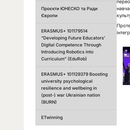
перео
навча
Проєкти ЮНЕСКО та Ради
культ
Європи
Проте
ERASMUS+ 101179514
інтег
“Developing Future Educators’
Digital Competence Through
Introducing Robotics into
Curriculum” (EduRob)
ERASMUS+ 101129379 Boosting
university psychological
resilience and wellbeing in
(post-) war Ukrainian nation
(BURN)
ETwinning