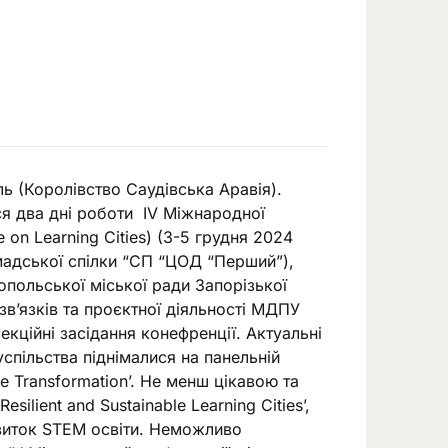
ь (Королівство Саудівська Аравія).
ся два дні роботи IV Міжнародної
e on Learning Cities) (3-5 грудня 2024
мадської спілки “СП “ЦОД “Перший”),
опольської міської ради Запорізької
зв’язків та проєктної діяльності МДПУ
екційні засідання конефренції. Актуальні
спільства піднімалися на панельній
ble Transformation’. Не менш цікавою та
ilient and Sustainable Learning Cities’,
звиток STEM освіти. Неможливо