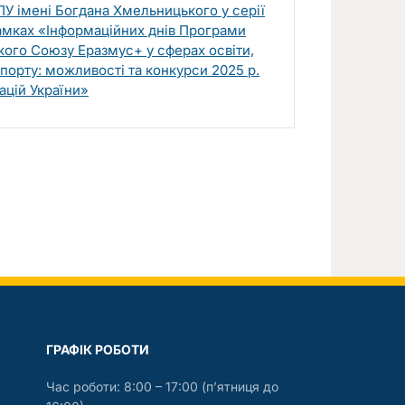
У імені Богдана Хмельницького у серії
рамках «Інформаційних днів Програми
ого Союзу Еразмус+ у сферах освіти,
спорту: можливості та конкурси 2025 р.
ацій України»
ГРАФIК РОБОТИ
Час роботи: 8:00 – 17:00 (п’ятниця до