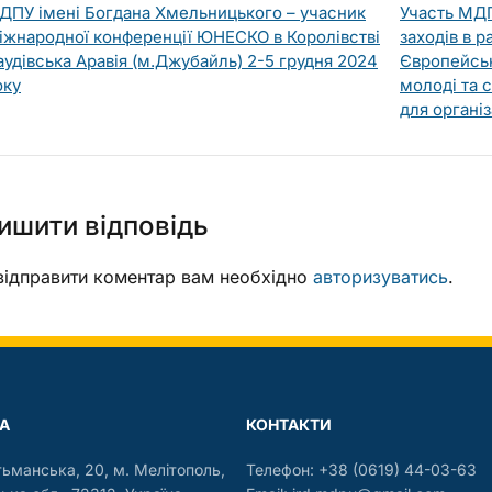
ДПУ імені Богдана Хмельницького – учасник
Участь МДП
іжнародної конференції ЮНЕСКО в Королівстві
заходів в 
аудівська Аравія (м.Джубайль) 2-5 грудня 2024
Європейськ
оку
молоді та 
для організ
ишити відповідь
ідправити коментар вам необхідно
авторизуватись
.
А
КОНТАКТИ
тьманська, 20, м. Мелітополь,
Телефон: +38 (0619) 44-03-63