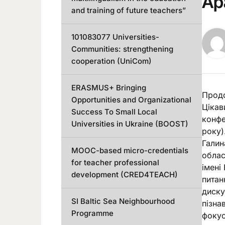
Ар
and training of future teachers”
101083077 Universities-
Communities: strengthening
cooperation (UniCom)
ERASMUS+ Bringing
Продо
Opportunities and Organizational
Цікав
Success To Small Local
конфе
Universities in Ukraine (BOOST)
року)
Галин
MOOC-based micro-credentials
облас
for teacher professional
імені
development (CRED4TEACH)
питан
диску
SI Baltic Sea Neighbourhood
пізна
Programme
фокус