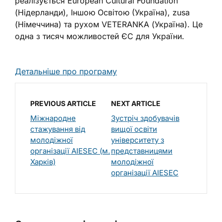
реалізується European Cultural Foundation
(Нідерланди), Іншою Освітою (Україна), zusa
(Німеччина) та рухом VETERANKA (Україна). Це
одна з тисяч можливостей ЄС для України.
Детальніше про програму
PREVIOUS ARTICLE
NEXT ARTICLE
Міжнародне
Зустріч здобувачів
стажування від
вищої освіти
молодіжної
університету з
організації AIESEC (м.
представницями
Харків)
молодіжної
організації AIESEC