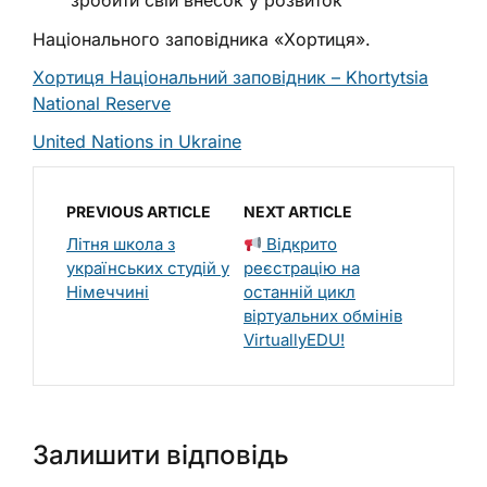
зробити свій внесок у розвиток
Національного заповідника «Хортиця».
Хортиця Національний заповідник – Khortytsia
National Reserve
United Nations in Ukraine
PREVIOUS ARTICLE
NEXT ARTICLE
Літня школа з
Відкрито
українських студій у
реєстрацію на
Німеччині
останній цикл
віртуальних обмінів
VirtuallyEDU!
Залишити відповідь