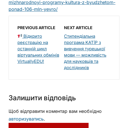
mizhnarodnoyi-programy-kultura-z-byudzhetom-
ponad-106-mln-yevro/
PREVIOUS ARTICLE
NEXT ARTICLE
Відкрито
Стипендіальна
реєстрацію на
програма KATİP з
останній цикл
вивчення турецької
віртуальних обмінів
мови — можливість
VirtuallyEDU!
для науковців та
дослідників
Залишити відповідь
Щоб відправити коментар вам необхідно
авторизуватись
.