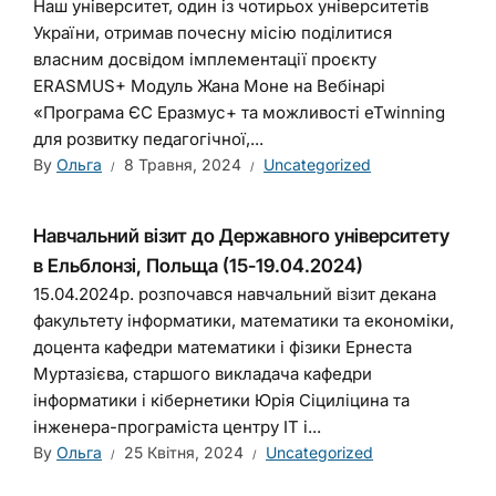
Наш університет, один із чотирьох університетів
України, отримав почесну місію поділитися
власним досвідом імплементації проєкту
ERASMUS+ Модуль Жана Моне на Вебінарі
«Програма ЄС Еразмус+ та можливості eTwinning
для розвитку педагогічної,...
By
Ольга
8 Травня, 2024
Uncategorized
Навчальний візит до Державного університету
в Ельблонзі, Польща (15-19.04.2024)
15.04.2024р. розпочався навчальний візит декана
факультету інформатики, математики та економіки,
доцента кафедри математики і фізики Ернеста
Муртазієва, старшого викладача кафедри
інформатики і кібернетики Юрія Сіциліцина та
інженера-програміста центру ІТ і...
By
Ольга
25 Квітня, 2024
Uncategorized