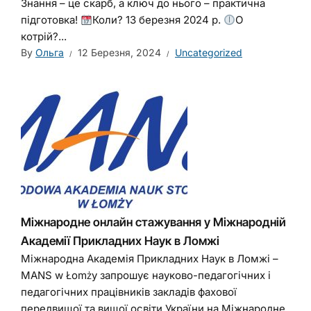
Знання – це скарб, а ключ до нього – практична
підготовка!
Коли? 13 березня 2024 р.
О
котрій?...
By
Ольга
12 Березня, 2024
Uncategorized
Міжнародне онлайн стажування у Міжнародній
Академії Прикладних Наук в Ломжі
Міжнародна Академія Прикладних Наук в Ломжі –
MANS w Łomżу запрошує науково-педагогічних і
педагогічних працівників закладів фахової
передвищої та вищої освіти України на Міжнародне