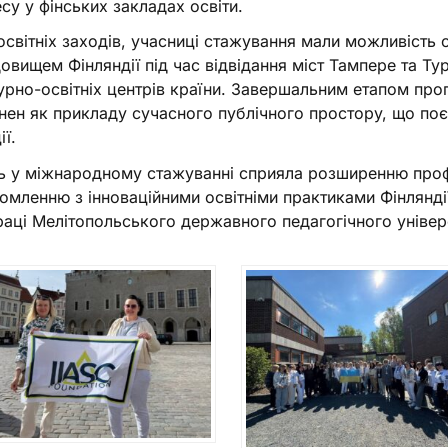
су у фінських закладах освіти.
освітніх заходів, учасниці стажування мали можливість
овищем Фінляндії під час відвідання міст Тампере та Т
урно-освітніх центрів країни. Завершальним етапом прог
інен як прикладу сучасного публічного простору, що поєд
ії.
ь у міжнародному стажуванні сприяла розширенню проф
омленню з інноваційними освітніми практиками Фінлянді
раці Мелітопольського державного педагогічного універ