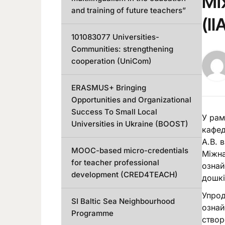
Мі
and training of future teachers”
(II
101083077 Universities-
Communities: strengthening
cooperation (UniCom)
ERASMUS+ Bringing
Opportunities and Organizational
Success To Small Local
У рам
Universities in Ukraine (BOOST)
кафед
А.В. 
MOOC-based micro-credentials
Міжна
for teacher professional
ознай
development (CRED4TEACH)
дошкі
Упрод
SI Baltic Sea Neighbourhood
ознай
Programme
створ