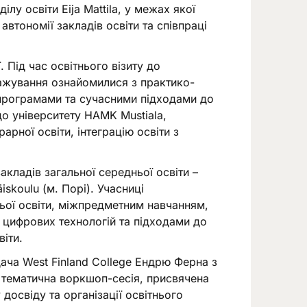
ілу освіти Eija Mattila, у межах якої
втономії закладів освіти та співпраці
 Під час освітнього візиту до
тажування ознайомилися з практико-
програмами та сучасними підходами до
до університету HAMK Mustiala,
арної освіти, інтеграцію освіти з
кладів загальної середньої освіти –
iskoulu (м. Порі). Учасниці
ьої освіти, міжпредметним навчанням,
м цифрових технологій та підходами до
віти.
ача West Finland College Ендрю Ферна з
а тематична воркшоп-сесія, присвячена
освіду та організації освітнього