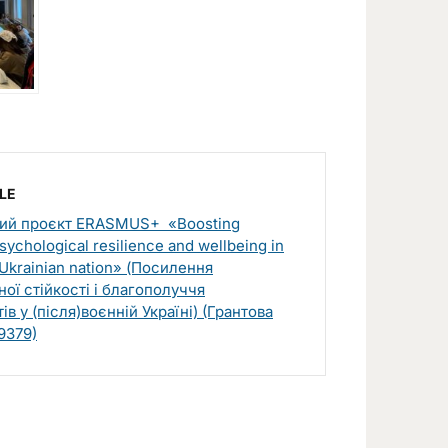
LE
ий проєкт ERASMUS+ «Boosting
psychological resilience and wellbeing in
 Ukrainian nation» (Посилення
ої стійкості і благополуччя
ів у (після)воєнній Україні) (Грантова
9379)