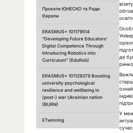
візит
Проєкти ЮНЕСКО та Ради
обгов
Європи
освіт
Особл
ERASMUS+ 101179514
Уніве
“Developing Future Educators’
орієн
Digital Competence Through
підго
Introducing Robotics into
де бу
Curriculum” (EduRob)
ринко
Важли
ERASMUS+ 101129379 Boosting
старш
university psychological
ознай
resilience and wellbeing in
індив
(post-) war Ukrainian nation
підтр
(BURN)
У меж
ETwinning
актуа
сучас