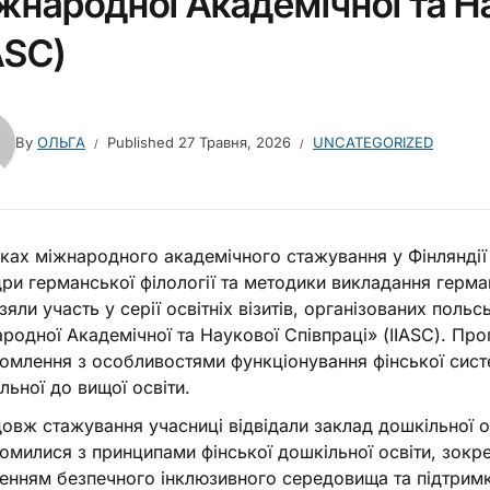
жнародної Академічної та На
ASC)
By
ОЛЬГА
Published
27 Травня, 2026
UNCATEGORIZED
ках міжнародного академічного стажування у Фінляндії 
ри германської філології та методики викладання герм
взяли участь у серії освітніх візитів, організованих пол
родної Академічної та Наукової Співпраці» (IIASC). Пр
омлення з особливостями функціонування фінської систем
льної до вищої освіти.
овж стажування учасниці відвідали заклад дошкільної осві
омилися з принципами фінської дошкільної освіти, зокре
енням безпечного інклюзивного середовища та підтримк