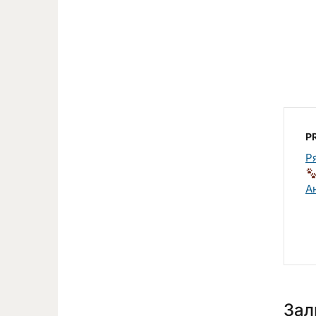
P
Р
Ан
Зал