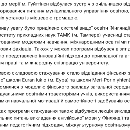
у до мерії м. Гуйттінен відбулася зустріч з очільницею відд
орювалися питання муніципального управління освітою, а
ніх установ із місцевою громадою.
иву увагу було приділено системі вищої освіти Фінляндії.
рситету прикладних наук TAMK (м. Тампере) учасниці с
тованими моделями навчання, міжнародними освітніми 
товки фахівців. Також у межах програми відбувся візит 
ло представлено інноваційні підходи до прикладної та агр
м праці та міжнародну співпрацю університету.
вою складовою стажування стало відвідання фінських за
ої школи Euran lukio (м. Еура) та школи Meri-Porin yhtenä
омилися з моделлю фінського закладу загальної середн
ідуальними освітніми траєкторіями учнів, використання
имки навчальної мотивації й самостійності здобувачів ос
ах програми стажування також відбулися лекція виклад
льних питань викладання англійської мови у Фінляндії т
ним педагогічним підходам, міжкультурному освітньому д