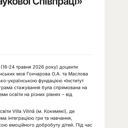
укової Співпраці»
(16-24 травня 2026 року) доценти
анських мов Гончарова О.А. та Маслова
ьсько-українською фундацією «Інститут
ограма стажування була спрямована на
и освіти на різних рівнях – від
ти Villa Vilinä (м. Кокемякі), де
ма інтеграцією гри та навчання,
ою емоційного добробуту дітей. Під час