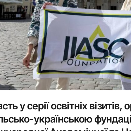
сть у серії освітніх візитів,
льсько-українською фундаці