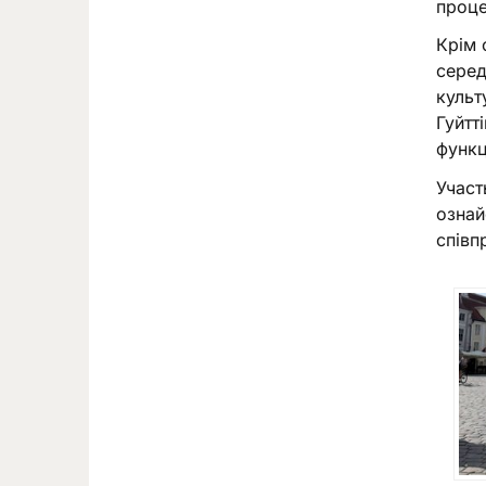
проце
Крім 
серед
культ
Гуйтт
функц
Участ
ознай
співп