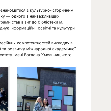
 ознайомитися з культурно-історичним
урку — одного з найважливіших
рами став візит до бібліотеки м.
нує інформаційні, освітні та культурні
есійних компетентностей викладачів,
ї та розвитку міжнародної академічної
ситету імені Богдана Хмельницького.