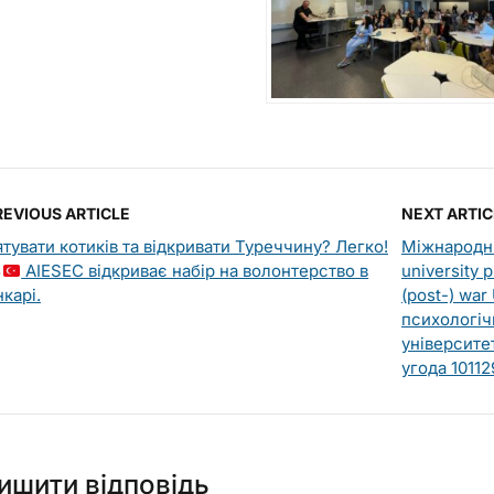
REVIOUS ARTICLE
NEXT ARTIC
ятувати котиків та відкривати Туреччину? Легко!
Міжнародн
AIESEC відкриває набір на волонтерство в
university 
карі.
(post-) war
психологічн
університет
угода 10112
ишити відповідь