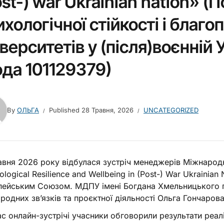
ost-) war Ukrainian nation» (
ихологічної стійкості і благо
іверситетів у (після)воєнній 
ода 101129379)
By
ОЛЬГА
Published
28 Травня, 2026
UNCATEGORIZED
авня 2026 року відбулася зустріч менеджерів Міжнародн
ological Resilience and Wellbeing in (Post-) War Ukrainia
ейським Союзом. МДПУ імені Богдана Хмельницького п
родних зв’язків та проєктної діяльності Ольга Гончарова
ас онлайн-зустрічі учасники обговорили результати реалі