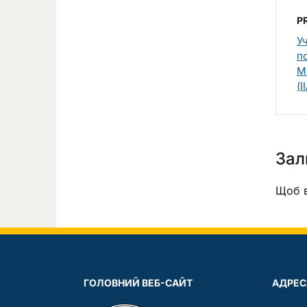
P
Уч
п
М
(I
Зал
Щоб в
ГОЛОВНИЙ ВЕБ-САЙТ
АДРЕС