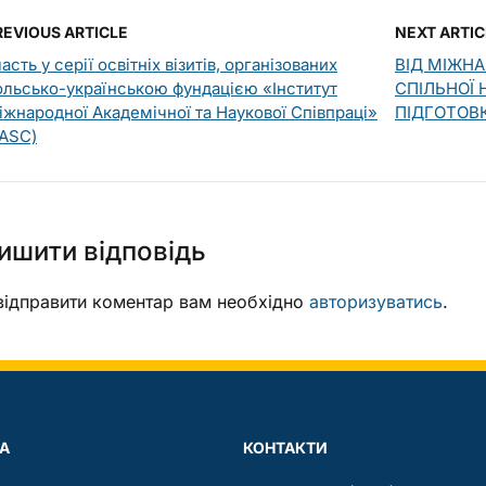
REVIOUS ARTICLE
NEXT ARTIC
асть у серії освітніх візитів, організованих
ВІД МІЖН
ольсько-українською фундацією «Інститут
СПІЛЬНОЇ 
іжнародної Академічної та Наукової Співпраці»
ПІДГОТОВК
IASC)
ишити відповідь
ідправити коментар вам необхідно
авторизуватись
.
А
КОНТАКТИ