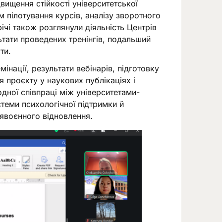
вищення стійкості університетської
м пілотування курсів, аналізу зворотного
ічі також розглянули діяльність Центрів
ьтати проведених тренінгів, подальший
ти.
нації, результати вебінарів, підготовку
я проєкту у наукових публікаціях і
дної співпраці між університетами-
теми психологічної підтримки й
лявоєнного відновлення.