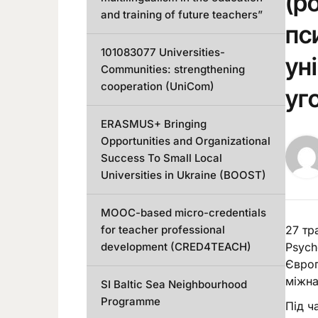
(p
and training of future teachers”
пс
101083077 Universities-
ун
Communities: strengthening
cooperation (UniCom)
уг
ERASMUS+ Bringing
Opportunities and Organizational
Success To Small Local
Universities in Ukraine (BOOST)
MOOC-based micro-credentials
27 тр
for teacher professional
Psych
development (CRED4TEACH)
Європ
міжна
SI Baltic Sea Neighbourhood
Programme
Під ч