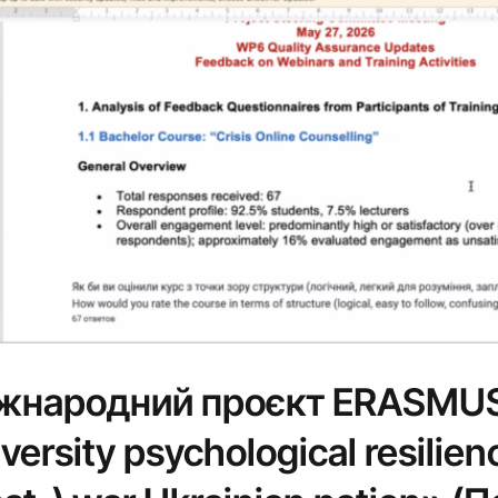
жнародний проєкт ERASMUS
versity psychological resilien