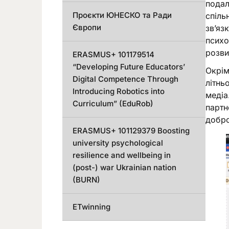
подал
Проєкти ЮНЕСКО та Ради
спіль
Європи
зв’яз
психо
розви
ERASMUS+ 101179514
“Developing Future Educators’
Окрім
Digital Competence Through
літнь
Introducing Robotics into
медіа
Curriculum” (EduRob)
партн
добро
ERASMUS+ 101129379 Boosting
university psychological
resilience and wellbeing in
(post-) war Ukrainian nation
(BURN)
ETwinning