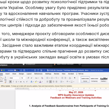
ьші кроки щодо розвитку психологічної підтримки та під
ноти України. Особливу увагу було приділено результата
ку та вдосконалення навчальних програм. Учасники зустр
логічної стійкості та добробуту та проаналізували резул
ток центрів і підходи до забезпечення якості їхньої робо
 того, менеджери проєкту обговорили особливості дисемі
ої школи та міжнародної конференції, а також висвітленн
. Засідання стало важливим етапом координації міжнаро
ерами та підтвердило спільне прагнення до розвитку сис
буту в українських закладах вищої освіти в умовах піс