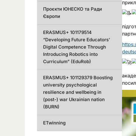
прикл
Проєкти ЮНЕСКО та Ради
Європи
підго
ERASMUS+ 101179514
партн
“Developing Future Educators’
https
Digital Competence Through
deuts
Introducing Robotics into
Curriculum” (EduRob)
акаде
ERASMUS+ 101129379 Boosting
посил
university psychological
resilience and wellbeing in
(post-) war Ukrainian nation
(BURN)
ETwinning