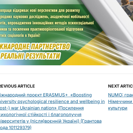
REVIOUS ARTICLE
NEXT ARTIC
іжнародний проєкт ERASMUS+ «Boosting
NUMO: гран
iversity psychological resilience and wellbeing in
Німеччини 
ost-) war Ukrainian nation» (Посилення
культури
сихологічної стійкості і благополуччя
іверситетів у (після)воєнній Україні) (Грантова
года 101129379)