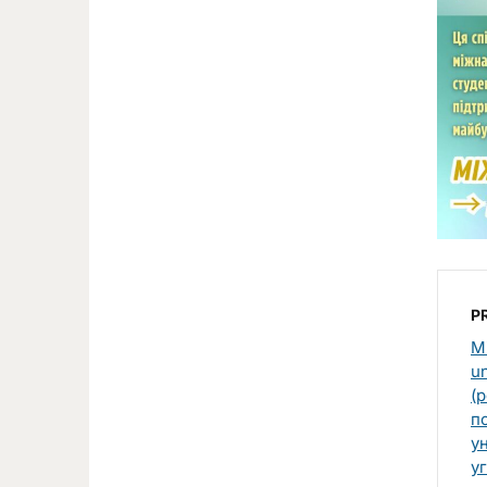
P
М
un
(p
п
ун
у