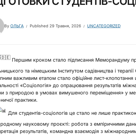
ДГОТОВКИ СТУДЕНТІВ-СОЦ
By
ОЛЬГА
Published
29 Травня, 2026
UNCATEGORIZED
Першим кроком стало підписання Меморандуму пр
ницького та німецьким Інститутом садівництва і терап
пним важливим етапом стало офіційне лист-клопотання 
альності «Соціологія» до опрацювання результатів між
и з природою в умовах вимушеного переміщення» у ме
ничої практики.
Для студентів-соціологів це стало не лише практикою
родному науковому проєкті: робота з емпіричними даним
претація результатів, командна взаємодія з міжнародн