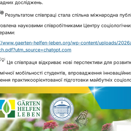
адних досліджень.
Результатом співпраці стала спільна міжнародна публік
товлена науковими співробітниками Центру соціологічн
ерами:
://www.gaerten-helfen-leben.org/wp-content/uploads/2026/
ch.pdf?utm_source=chatgpt.com
Ця співпраця відкриває нові перспективи для розвит
мічної мобільності студентів, впровадження інноваційни
ення практикоорієнтованої підготовки майбутніх соціолог