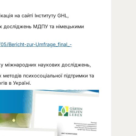
ація на сайті Інституту GHL,
их досліджень МДПУ та німецькими
05/Bericht-zur-Umfrage_final_-
ку міжнародних наукових досліджень,
х методів психосоціальної підтримки та
ів в Україні.