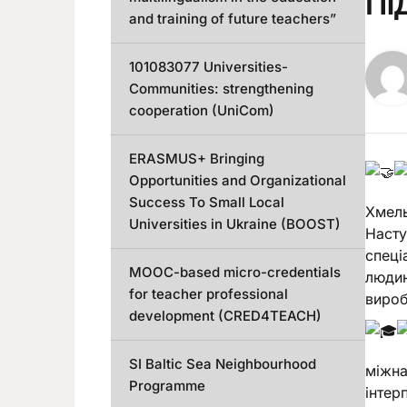
ПІ
and training of future teachers”
101083077 Universities-
Communities: strengthening
cooperation (UniCom)
ERASMUS+ Bringing
Opportunities and Organizational
Success To Small Local
Хмель
Universities in Ukraine (BOOST)
Насту
спеці
MOOC-based micro-credentials
людин
for teacher professional
вироб
development (CRED4TEACH)
SI Baltic Sea Neighbourhood
міжна
Programme
інтер