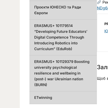
Реє
Проєкти ЮНЕСКО та Ради
NDg6
Європи
P
ERASMUS+ 101179514
Ю
“Developing Future Educators’
Digital Competence Through
Introducing Robotics into
Curriculum” (EduRob)
ERASMUS+ 101129379 Boosting
Зал
university psychological
resilience and wellbeing in
Щоб в
(post-) war Ukrainian nation
(BURN)
ETwinning