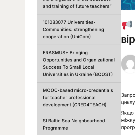
and training of future teachers”
101083077 Universities-
Communities: strengthening
ві
cooperation (UniCom)
ERASMUS+ Bringing
Opportunities and Organizational
Success To Small Local
Universities in Ukraine (BOOST)
MOOC-based micro-credentials
Запро
for teacher professional
циклу
development (CRED4TEACH)
Якщо 
міжку
SI Baltic Sea Neighbourhood
прогр
Programme