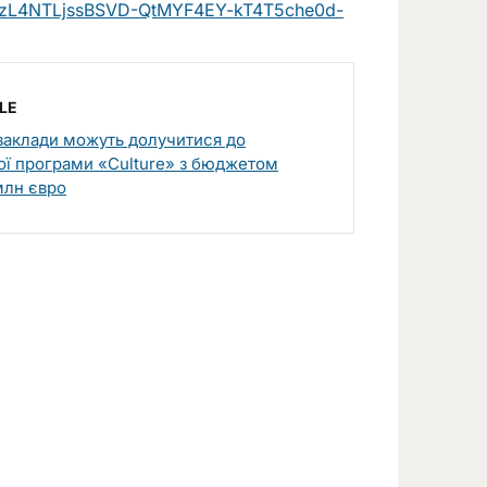
fD0zL4NTLjssBSVD-QtMYF4EY-kT4T5che0d-
LE
 заклади можуть долучитися до
ї програми «Culture» з бюджетом
млн євро